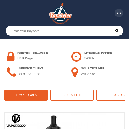
more_horiz
PAIEMENT SÉCURISÉ
LIVRAISON RAPIDE
CB & Paypal
24/48h
SERVICE CLIENT
NOUS TROUVER
04 91 83 13 70
Voir le plan
NEW ARRIVALS
BEST SELLER
FEATURED