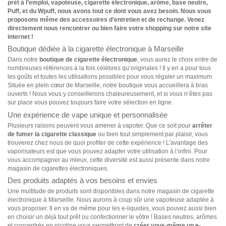
prêt à l’emploi, vapoteuse, cigarette électronique, arôme, base neutre,
Puff, et du Wpuff, nous avons tout ce dont vous avez besoin. Nous vous
proposons même des accessoires d’entretien et de rechange. Venez
directement nous rencontrer ou bien faire votre shopping sur notre site
internet !
Boutique dédiée à la cigarette électronique à Marseille
Dans notre
boutique de cigarette électronique
, vous aurez le choix entre de
nombreuses références à la fois célèbres qu’originales ! Il y en a pour tous
les goûts et toutes les utilisations possibles pour vous régaler un maximum.
Située en plein cœur de Marseille, notre boutique vous accueillera à bras
ouverts ! Nous vous y conseillerons chaleureusement, et si vous n’êtes pas
sur place vous pouvez toujours faire votre sélection en ligne.
Une expérience de vape unique et personnalisée
Plusieurs raisons peuvent vous amener à vapoter. Que ce soit pour
arrêter
de fumer la cigarette classique
ou bien tout simplement par plaisir, vous
trouverez chez nous de quoi profiter de cette expérience ! L’avantage des
vaporisateurs est que vous pouvez adapter votre utilisation à l’infini. Pour
vous accompagner au mieux, cette diversité est aussi présente dans notre
magasin de cigarettes électroniques.
Des produits adaptés à vos besoins et envies
Une multitude de produits sont disponibles dans notre magasin de cigarette
électronique à Marseille. Nous aurons à coup sûr une vapoteuse adaptée à
vous proposer. Il en va de même pour les e-liquides, vous pouvez aussi bien
en choisir un déjà tout prêt ou confectionner le vôtre ! Bases neutres, arômes
et concentrés en nicotine vous permettront de
créer vous-même un e-