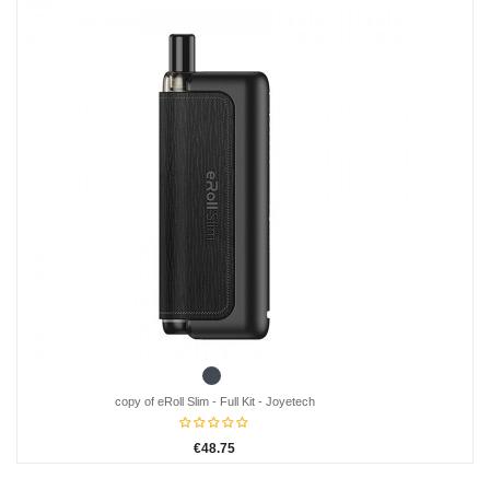
Black
copy of eRoll Slim - Full Kit - Joyetech
€48.75