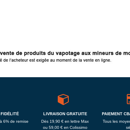
FIDÉLITÉ
LIVRAISON GRATUITE
PAIEMENT CB
'à 6% de remise
Dès 19,90 € en lettre Max
Tous les moye
ou 59,00 € en Colissimo
sé