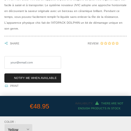
facile à saisir et à transporter. Le systéme novateur JVIC adopte une approche horizontale
en découvrant la saveur originale avec un berceau en céramique brillant. Pendant ce
temps, vous pouvez facilement remplir l'e-liquide sans enlever la tÍte de la résistance.
L'apparence physique chic fait de l'ATOPACK DOLPHIN un kit de démarrage unique en
son genre.
REVIEW:
SHARE
NOTIFY ME WHEN AVAILABLE
PRINT
AVAILABILITY:
THERE ARE NOT
€48.95
ENOUGH PRODUCTS IN STOCK
COLOR :