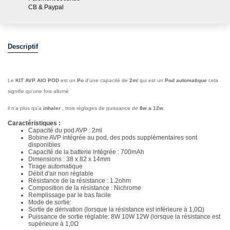
CB & Paypal
Descriptif
Le
KIT AVP AIO POD
est un
Po
d'une capacité de
2m
l qui est un
Pod automatique
cela
signifie qu'une fois allumé
il n'a plus qu'a
inhaler
, trois réglages de puissance de
8w a 12w
.
Caractéristiques :
Capacité du pod AVP : 2ml
Bobine AVP intégrée au pod, des pods supplémentaires sont
disponibles
Capacité de la batterie intégrée : 700mAh
Dimensions : 38 x 82 x 14mm
Tirage automatique
Débit d'air non réglable
Résistance de la résistance : 1.2ohm
Composition de la résistance : Nichrome
Remplissage par le bas facile
Mode de sortie:
Sortie de dérivation (lorsque la résistance est inférieure à 1,0Ω)
Puissance de sortie réglable: 8W 10W 12W (lorsque la résistance est
supérieure à 1,0Ω