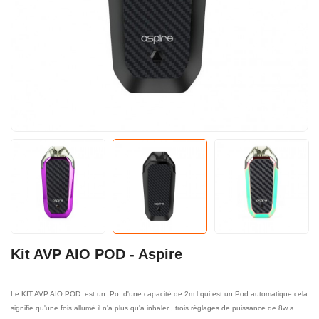
Kit AVP AIO POD - Aspire
Le KIT AVP AIO POD est un Po d'une capacité de 2m l qui est un Pod automatique cela
signifie qu'une fois allumé il n'a plus qu'a inhaler , trois réglages de puissance de 8w a