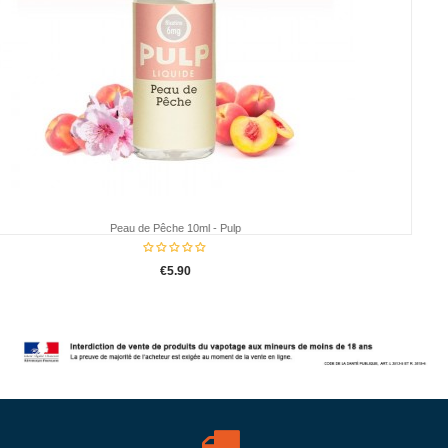
POP AVP AIO 2ml par 2 - Aspire
€11.95