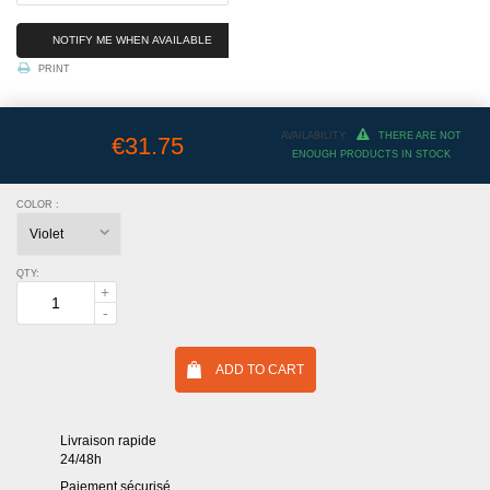
NOTIFY ME WHEN AVAILABLE
PRINT
AVAILABILITY:
THERE ARE NOT
€31.75
ENOUGH PRODUCTS IN STOCK
COLOR :
QTY:
ADD TO CART
Livraison rapide
24/48h
Paiement sécurisé