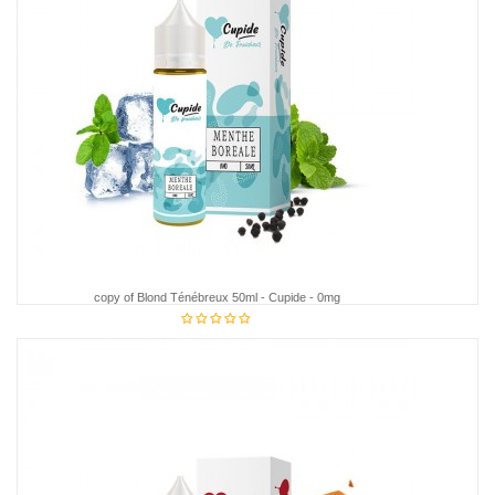
copy of Blond Ténébreux 50ml - Cupide - 0mg
€18.95