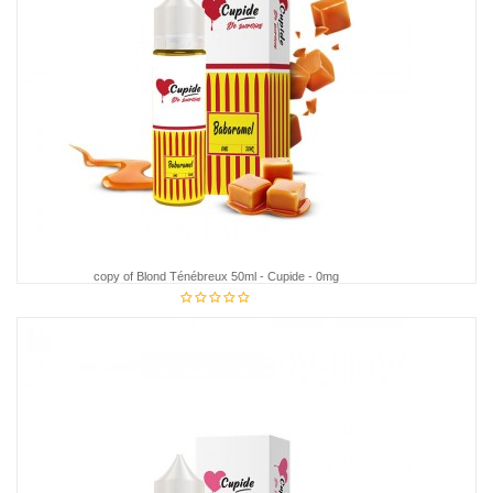
copy of Blond Ténébreux 50ml - Cupide - 0mg
€18.95