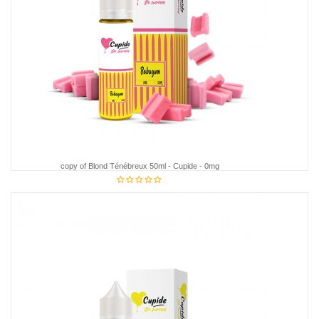
copy of Blond Ténébreux 50ml - Cupide - 0mg
€18.95