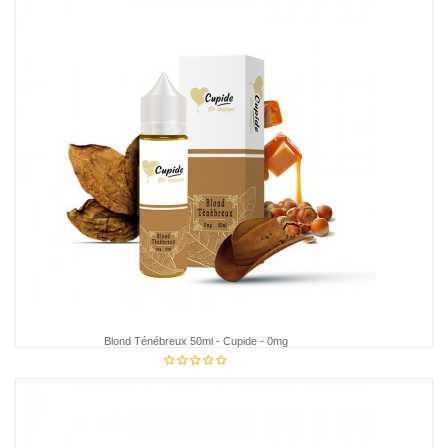
Blond Ténébreux 50ml - Cupide - 0mg
€18.95