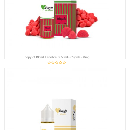
copy of Blond Ténébreux 50ml - Cupide - 0mg
€18.95