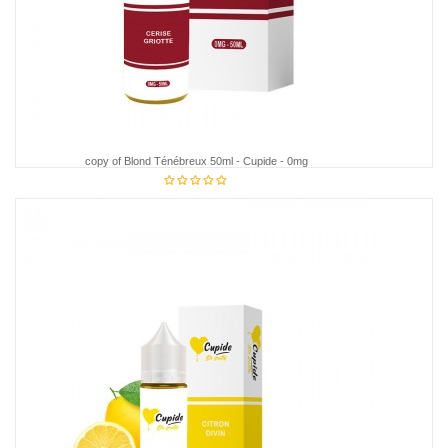
copy of Blond Ténébreux 50ml - Cupide - 0mg
€18.95