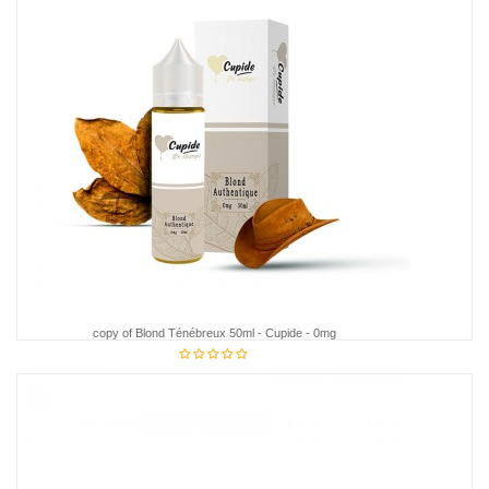
copy of Blond Ténébreux 50ml - Cupide - 0mg
€18.95