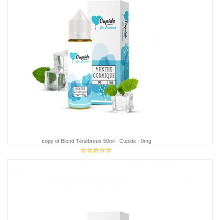
copy of Blond Ténébreux 50ml - Cupide - 0mg
€18.95