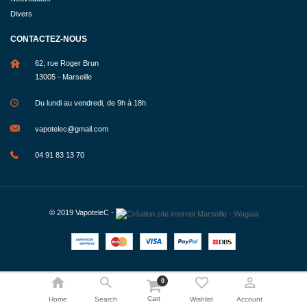
Divers
CONTACTEZ-NOUS
62, rue Roger Brun
13005 - Marseille
Du lundi au vendredi, de 9h à 18h
vapotelec@gmail.com
04 91 83 13 70
© 2019
VapoteleC
-
0
Cart
Home
Search
Wishlist
Account