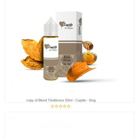
copy of Blond Ténébreux 50ml - Cupide - 0mg
€18.95