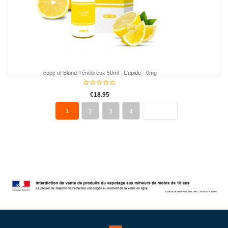
copy of Blond Ténébreux 50ml - Cupide - 0mg
€18.95
1
2
3
4
NEXT