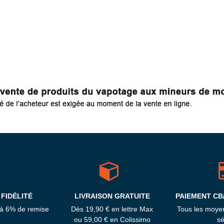
FIDÉLITÉ
LIVRAISON GRATUITE
PAIEMENT CB
'à 6% de remise
Dès 19,90 € en lettre Max
Tous les moye
ou 59,00 € en Colissimo
sé