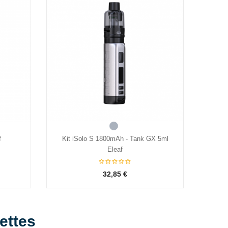
Acier
f
Kit iSolo S 1800mAh - Tank GX 5ml
e
Eleaf
32,85 €
ettes