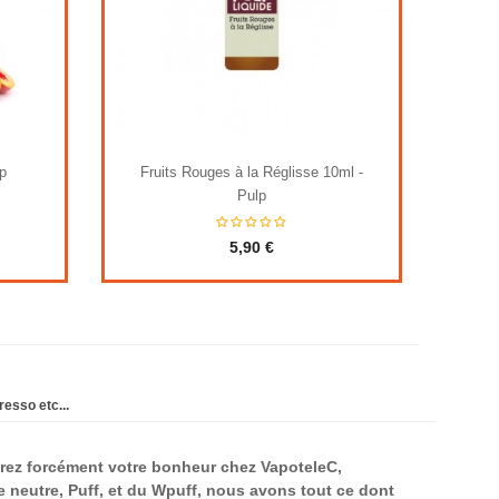
p
Fruits Rouges à la Réglisse 10ml -
Cit
Pulp
5,90 €
resso etc...
erez forcément votre bonheur chez VapoteleC,
se neutre, Puff, et du Wpuff, nous avons tout ce dont