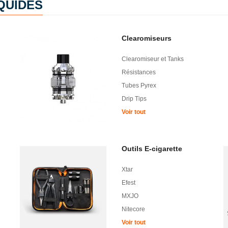
IQUIDES
Clearomiseurs
Clearomiseur et Tanks
Résistances
Tubes Pyrex
Drip Tips
Voir tout
Outils E-cigarette
Xtar
Efest
MXJO
Nitecore
Voir tout