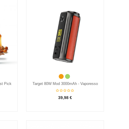
Orange
Vert
st Pick
Target 80W Mod 3000mAh - Vaporesso
KIT
39,98 €