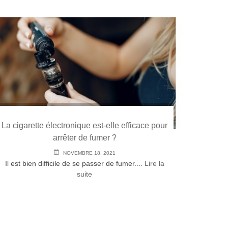
La cigarette électronique est-elle efficace pour
Quell
arrêter de fumer ?
NOVEMBRE 18, 2021
Il est bien difficile de se passer de fumer....
Lire la
Les vapo
suite