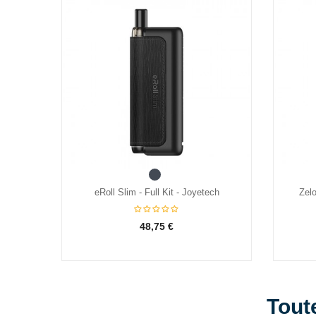
Noir
X 5ml
eRoll Slim - Full Kit - Joyetech
Zel
48,75 €
Tout