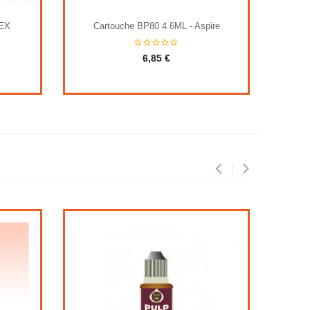
REX
Cartouche BP80 4.6ML - Aspire
Joye
6,85 €