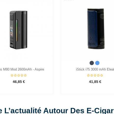
Noir
Bleu
os M80 Mod 2600mAh - Aspire
iStick i75 3000 mAh Elea
46,85 €
41,85 €
e L’actualité Autour Des E-Cigar