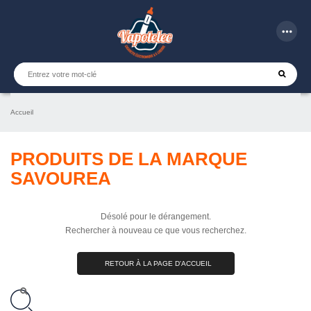
more_horiz
Accueil
PRODUITS DE LA MARQUE
SAVOUREA
Désolé pour le dérangement.
Rechercher à nouveau ce que vous recherchez.
RETOUR À LA PAGE D'ACCUEIL