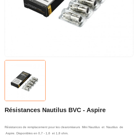
Résistances Nautilus BVC - Aspire
Résistances de remplacement pour les clearomiseurs Mini Nautilus et Nautilus de
Aspire. Disponibles en 0,7 - 1,6 et 1,8 ohm.