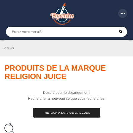
more_horiz
Accueil
PRODUITS DE LA MARQUE
RELIGION JUICE
Désolé pour le dérangement.
Rechercher à nouveau ce que vous recherchez.
RETOUR À LA PAGE D'ACCUEIL