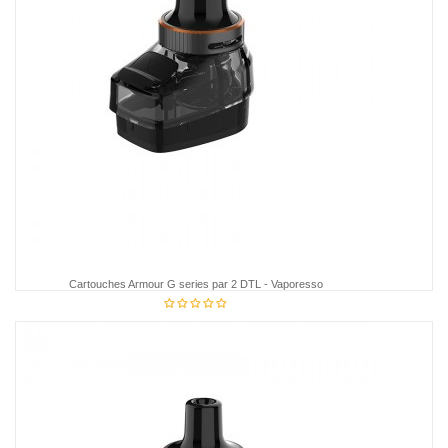
Cartouches Armour G series par 2 DTL - Vaporesso
14,85 €