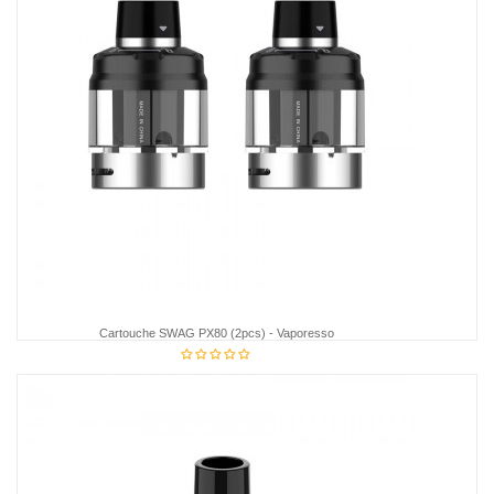
Cartouche SWAG PX80 (2pcs) - Vaporesso
15,85 €