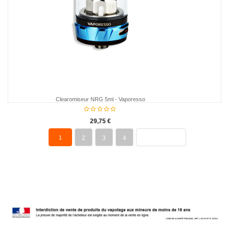
Clearomiseur NRG 5ml - Vaporesso
29,75 €
1
2
3
4
PROCHAIN