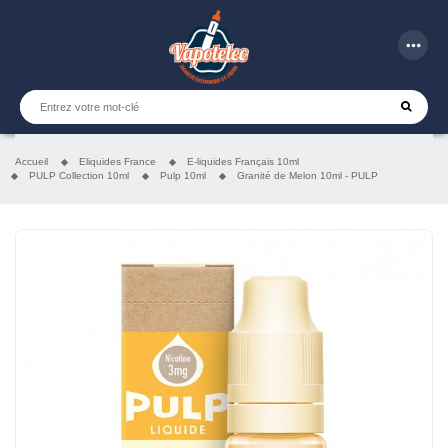
more_horiz
Accueil
Eliquides France
E-liquides Français 10ml
PULP Collection 10ml
Pulp 10ml
Granité de Melon 10ml - PULP