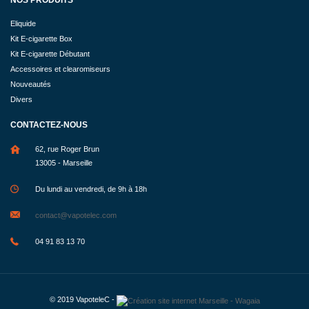
Eliquide
Kit E-cigarette Box
Kit E-cigarette Débutant
Accessoires et clearomiseurs
Nouveautés
Divers
CONTACTEZ-NOUS
62, rue Roger Brun
13005 - Marseille
Du lundi au vendredi, de 9h à 18h
contact@vapotelec.com
04 91 83 13 70
© 2019
VapoteleC
-