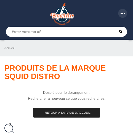
more_horiz
Accueil
PRODUITS DE LA MARQUE
SQUID DISTRO
Désolé pour le dérangement.
Rechercher à nouveau ce que vous recherchez.
RETOUR À LA PAGE D'ACCUEIL