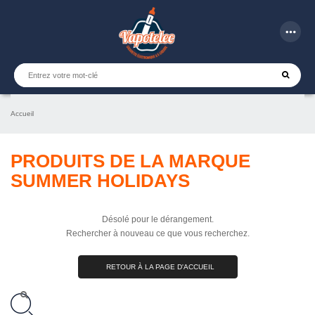
more_horiz
Accueil
PRODUITS DE LA MARQUE
SUMMER HOLIDAYS
Désolé pour le dérangement.
Rechercher à nouveau ce que vous recherchez.
RETOUR À LA PAGE D'ACCUEIL