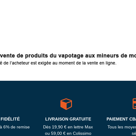
FIDÉLITÉ
LIVRAISON GRATUITE
PAIEMENT CB
'à 6% de remise
Dès 19,90 € en lettre Max
Tous les moye
ou 59,00 € en Colissimo
sé