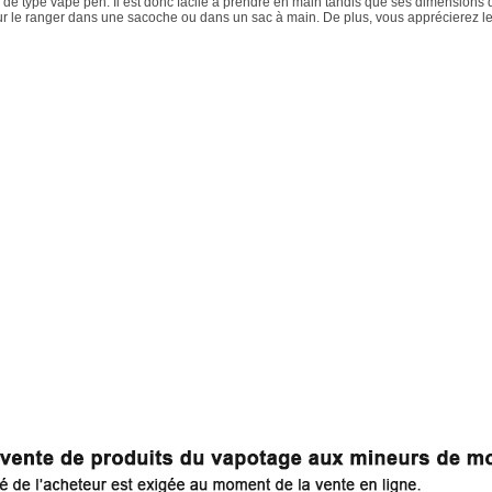
 de type vape pen. Il est donc facile à prendre en main tandis que ses dimensions 
r le ranger dans une sacoche ou dans un sac à main. De plus, vous apprécierez le v