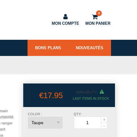
0
MON COMPTE
MON PANIER
BONS PLANS
NOUVEAUTÉS
AVAILABILITY:
€17.95
LAST ITEMS IN STOCK
 main
COLOR :
QTY:
tabilité.
e ranger
ant
che