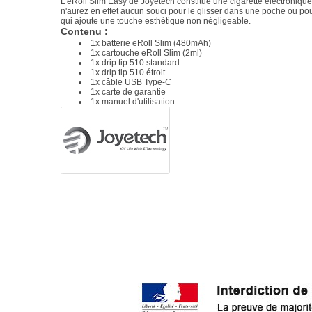
L'eRoll Slim Easy de Joyetech constitue une cigarette électronique
n'aurez en effet aucun souci pour le glisser dans une poche ou pou
qui ajoute une touche esthétique non négligeable.
Contenu :
1x batterie eRoll Slim (480mAh)
1x cartouche eRoll Slim (2ml)
1x drip tip 510 standard
1x drip tip 510 étroit
1x câble USB Type-C
1x carte de garantie
1x manuel d'utilisation