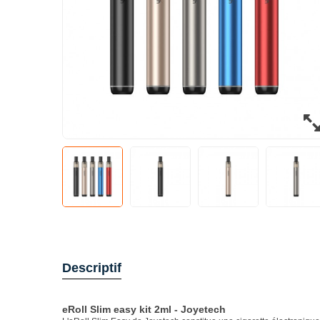
Descriptif
eRoll Slim easy kit 2ml - Joyetech