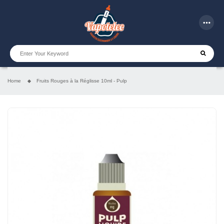
more_horiz
Home
Fruits Rouges à la Réglisse 10ml - Pulp