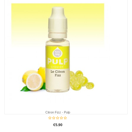
Verveine Pamplemousse Rose Pulp
€5.90