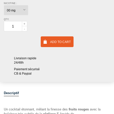
NICOTINE :
QTY:
ADD TO CART
Livraison rapide
24/48h
Paiement sécurisé
CB & Paypal
Descriptif
Un cocktail étonnant, mêlant la finesse des
fruits rouges
avec la
fraîcheur très subtile de la
réglisse
.E-liquide de