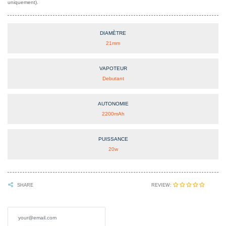
uniquement).
DIAMÈTRE
21mm
VAPOTEUR
Debutant
AUTONOMIE
2200mAh
PUISSANCE
20w
REVIEW:
SHARE