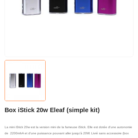
Box iStick 20w Eleaf (simple kit)
La mini iStick 20w est la version mini de la fameuse iStick. Elle est dotée d'une autonomie
de 2200mhA et d'une puissance pouvant aller jusqu'à 20W. Livré sans accessoire (box