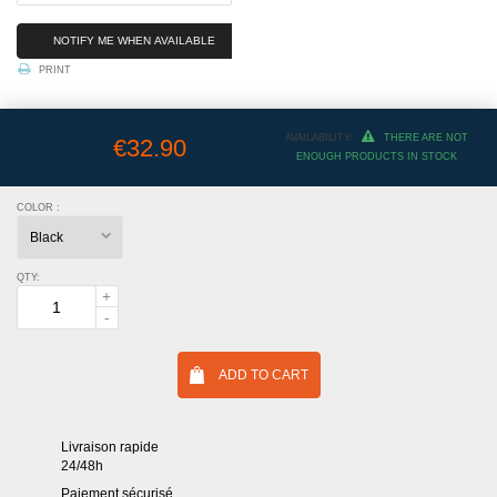
NOTIFY ME WHEN AVAILABLE
PRINT
AVAILABILITY:
THERE ARE NOT
€32.90
ENOUGH PRODUCTS IN STOCK
COLOR :
QTY:
ADD TO CART
Livraison rapide
24/48h
Paiement sécurisé