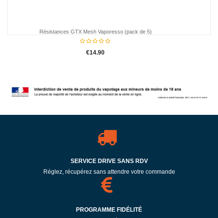
h Vaporesso (pack de 5)
copy of Pyrex GTX 18
14.90
€5.90
SERVICE DRIVE SANS RDV
Réglez, récupérez sans attendre votre commande
PROGRAMME FIDÉLITÉ