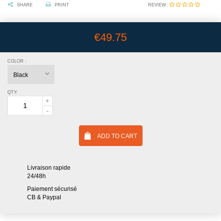
REVIEW:
SHARE
PRINT
€49.75
COLOR :
QTY:
ADD TO CART
Livraison rapide
24/48h
Paiement sécurisé
CB & Paypal