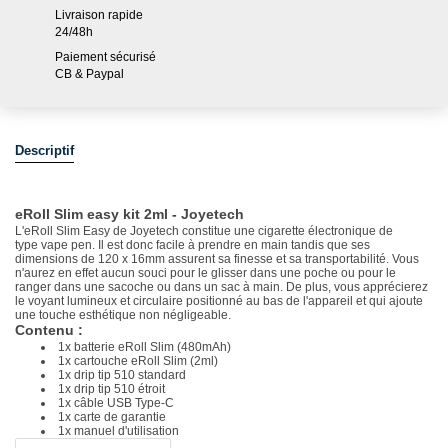
Livraison rapide
24/48h
Paiement sécurisé
CB & Paypal
Descriptif
eRoll Slim easy kit 2ml - Joyetech
L'eRoll Slim Easy de Joyetech constitue une cigarette électronique de
type vape pen. Il est donc facile à prendre en main tandis que ses
dimensions de 120 x 16mm assurent sa finesse et sa transportabilité. Vous
n'aurez en effet aucun souci pour le glisser dans une poche ou pour le
ranger dans une sacoche ou dans un sac à main. De plus, vous apprécierez
le voyant lumineux et circulaire positionné au bas de l'appareil et qui ajoute
une touche esthétique non négligeable.
Contenu :
1x batterie eRoll Slim (480mAh)
1x cartouche eRoll Slim (2ml)
1x drip tip 510 standard
1x drip tip 510 étroit
1x câble USB Type-C
1x carte de garantie
1x manuel d'utilisation