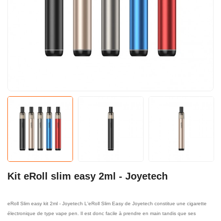
Kit eRoll slim easy 2ml - Joyetech
eRoll Slim easy kit 2ml - Joyetech L'eRoll Slim Easy de Joyetech constitue une cigarette
électronique de type vape pen. Il est donc facile à prendre en main tandis que ses