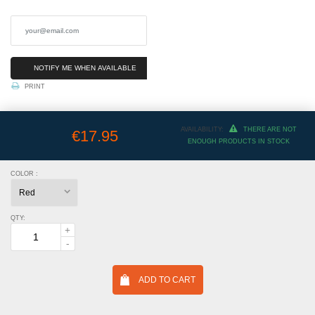
NOTIFY ME WHEN AVAILABLE
PRINT
AVAILABILITY:
THERE ARE NOT
€17.95
ENOUGH PRODUCTS IN STOCK
COLOR :
QTY:
ADD TO CART