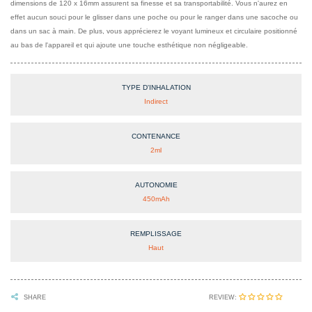
dimensions de 120 x 16mm assurent sa finesse et sa transportabilité. Vous n'aurez en
effet aucun souci pour le glisser dans une poche ou pour le ranger dans une sacoche ou
dans un sac à main. De plus, vous apprécierez le voyant lumineux et circulaire positionné
au bas de l'appareil et qui ajoute une touche esthétique non négligeable.
TYPE D'INHALATION
Indirect
CONTENANCE
2ml
AUTONOMIE
450mAh
REMPLISSAGE
Haut
REVIEW:
SHARE