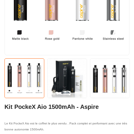
Kit PockeX Aio 1500mAh - Aspire
Le Kit PockeX Aio est le coffret le plus vendu . Pack complet et performant avec une très
bonne autonomie 1500mAh.