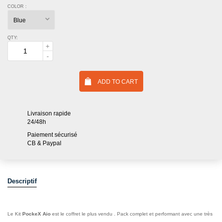
COLOR :
QTY:
ADD TO CART
Livraison rapide
24/48h
Paiement sécurisé
CB & Paypal
Descriptif
Le Kit
PockeX Aio
est le coffret le plus vendu . Pack complet et performant avec une très