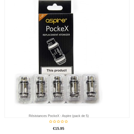
Acier
White
Black
Pink
Tube de remplacement Pyrex PockeX - Aspire
€5.95