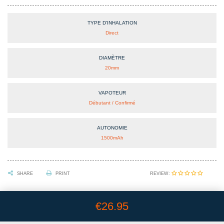
TYPE D'INHALATION
Direct
DIAMÈTRE
20mm
VAPOTEUR
Débutant / Confirmé
AUTONOMIE
1500mAh
REVIEW:
SHARE
PRINT
€26.95