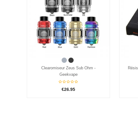
 -
Résistances Mesh Z1 Zeus (0.4ohm)
Résis
Geekvape (pack de 5)
€18.95