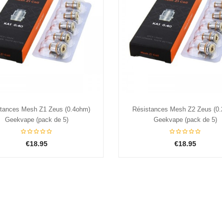
Acier
Grey
tances Mesh Z2 Zeus (0.2ohm)
Clearomiseur Zeus Sub Oh
Geekvape (pack de 5)
Geekvape
€18.95
€26.95