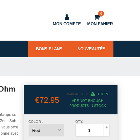
0
MON COMPTE
MON PANIER
BONS PLANS
NOUVEAUTÉS
 Ohm
AVAILABILITY:
THERE
€72.95
ARE NOT ENOUGH
PRODUCTS IN STOCK
ekvape se
r Zeus Sub
COLOR :
QTY:
 vous offre
ctionne avec