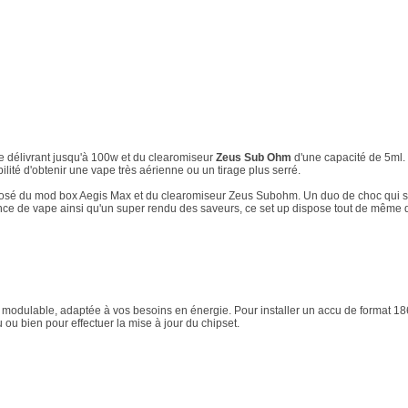
 délivrant jusqu'à 100w et du clearomiseur
Zeus Sub Ohm
d'une capacité de 5ml.
ilité d'obtenir une vape très aérienne ou un tirage plus serré.
posé du mod box Aegis Max et du clearomiseur Zeus Subohm. Un duo de choc qui s
ance de vape ainsi qu'un super rendu des saveurs, ce set up dispose tout de même d'
odulable, adaptée à vos besoins en énergie. Pour installer un accu de format 186
ou bien pour effectuer la mise à jour du chipset.