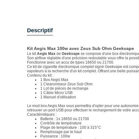
Descriptif
Kit Aegis Max 100w avec Zeus Sub Ohm Geekvape
Le kit
Aegis Max
de
Geekvape
se compose d'une box électronique
Son airflow réglable d'une précision redoutable vous offre la possib
Fonctionne avec un accu de types 18650 ou 21700.
Ce kit de cigarette électronique complet signé Geekvape est com
vapoteurs à la recherche d'un kit complet. Offrant une belle puiss
Contenu du kit :
1 Box Aegis Max
1 Clearomiseur Zeus Sub Ohm
1 Lot de pièces de rechange
1 Câble Micro USB
1 Manuel d'utilisation
Le mod box Aegis Max vous permettra d'opter pour une autonomie m
retrouver un port USB pour effectuer le rechargement de votre accu 
Caractéristiques :
Batterie : 1x 18650 ou 21700
Contrôle de température
Plage de température : 100 à 315°C
Remplissage par le haut
Puissance : 100w