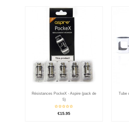
Acier
White
Black
Pink
ack de
Tube de remplacement Pyrex PockeX
Résist
- Aspire
€5.95