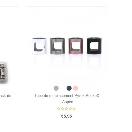
PockeX
Résistances PockeX - Aspire (pack de
Tube
5)
€15.95