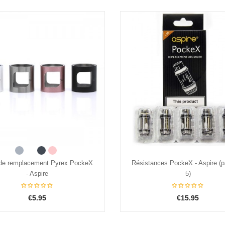
Acier
White
Black
Pink
ances PockeX - Aspire (pack de
Tube de remplacement Pyrex 
5)
- Aspire
€15.95
€5.95