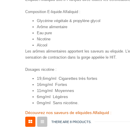
Composition E-liquide Alfaliquid :
Glycérine végétale & propylène glycol
Arôme alimentaire
Eau pure
Nicotine
Alcool
Les arômes alimentaires apportent les saveurs au eliquide. L'eau
sensation de contraction dans la gorge appelée le HIT.
Dosages nicotine :
19,6mg/ml Cigarettes très fortes
16mg/ml Fortes
11mg/ml Moyennes
6mg/ml Légères
0mg/ml Sans nicotine.
Découvrez nos saveurs de eliquides Alfaliquid :
THERE ARE 8 PRODUCTS.