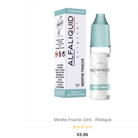
€5.90
Menthe Fraiche 10ml - Alfaliquid
€5.90