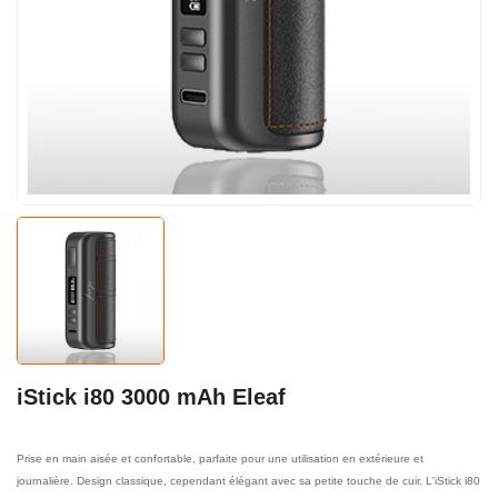
iStick i80 3000 mAh Eleaf
Prise en main aisée et confortable, parfaite pour une utilisation en extérieure et
journalière. Design classique, cependant élégant avec sa petite touche de cuir. L'iStick i80