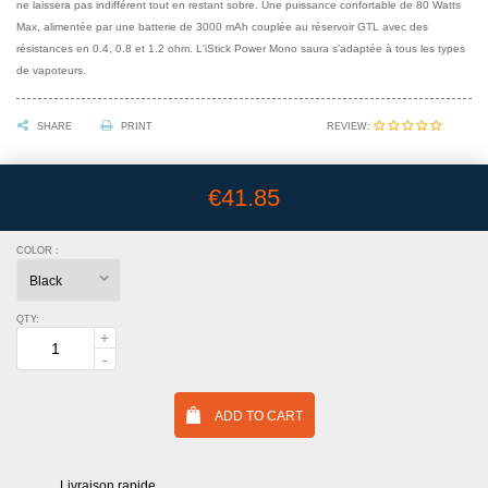
ne laissera pas indifférent tout en restant sobre. Une puissance confortable de 80 Watts
Max, alimentée par une batterie de 3000 mAh couplée au réservoir GTL avec des
résistances en 0.4, 0.8 et 1.2 ohm. L'iStick Power Mono saura s'adaptée à tous les types
de vapoteurs.
REVIEW:
SHARE
PRINT
€41.85
COLOR :
QTY:
ADD TO CART
Livraison rapide