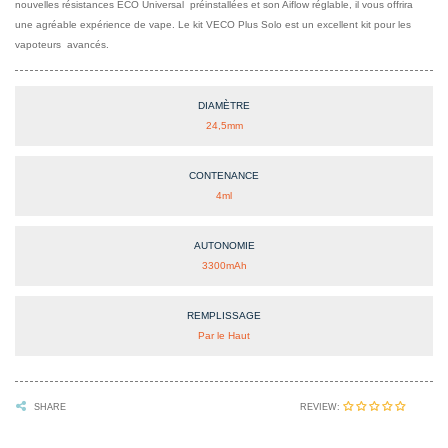
nouvelles résistances ECO Universal préinstallées et son Aiflow réglable, il vous offrira
une agréable expérience de vape. Le kit VECO Plus Solo est un excellent kit pour les
vapoteurs avancés.
DIAMÈTRE
24,5mm
CONTENANCE
4ml
AUTONOMIE
3300mAh
REMPLISSAGE
Par le Haut
REVIEW:
SHARE