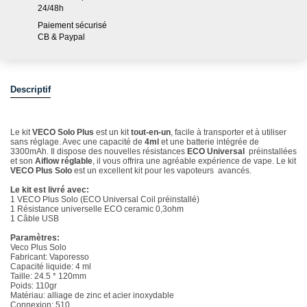
24/48h
Paiement sécurisé
CB & Paypal
Descriptif
Le kit
VECO Solo Plus
est un kit
tout-en-un
, facile à transporter et à utiliser
sans réglage. Avec une capacité de
4ml
et une batterie intégrée de
3300mAh. Il dispose des nouvelles résistances
ECO Universal
préinstallées
et son
Aiflow réglable
, il vous offrira une agréable expérience de vape. Le kit
VECO Plus Solo
est un excellent kit pour les vapoteurs avancés.
Le kit est livré avec:
1 VECO Plus Solo (ECO Universal Coil préinstallé)
1 Résistance universelle ECO ceramic 0,3ohm
1 Câble USB
Paramètres:
Veco Plus Solo
Fabricant: Vaporesso
Capacité liquide: 4 ml
Taille: 24.5 * 120mm
Poids: 110gr
Matériau: alliage de zinc et acier inoxydable
Connexion: 510