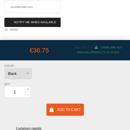
NOTIFY ME WHEN AVAILABLE
PRINT
AVAILABILITY:
THERE ARE NOT
€36.75
ENOUGH PRODUCTS IN STOCK
COLOR :
QTY:
ADD TO CART
Livraison rapide