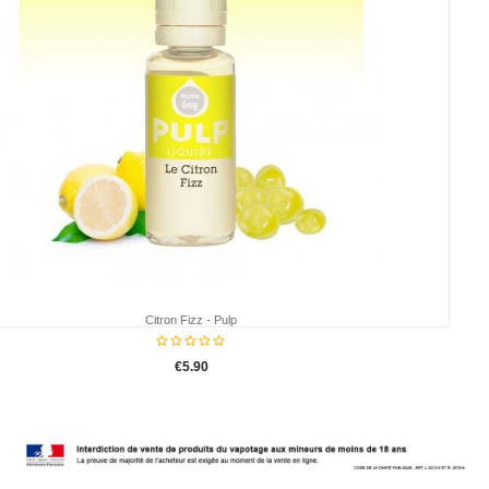
Tennessee Blend 10ml - Pulp
€5.90