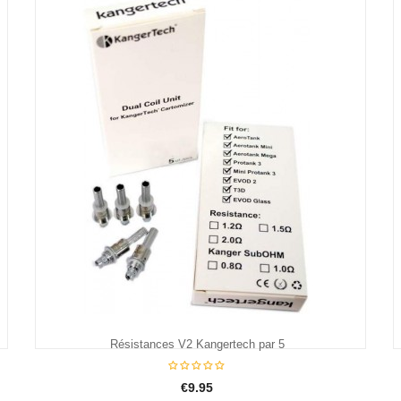
€8.75
Résistances V2 Kangertech par 5
€9.95