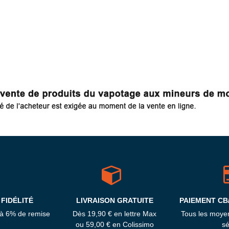
FIDÉLITÉ
LIVRAISON GRATUITE
PAIEMENT CB
'à 6% de remise
Dès 19,90 € en lettre Max
Tous les moye
ou 59,00 € en Colissimo
sé