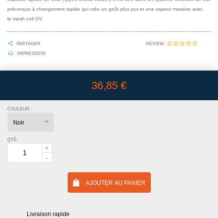
préconçus à changement rapide qui crée un goût plus pur et une vapeur massive avec
le mesh coil GV.
REVIEW:
PARTAGER
IMPRESSION
36,85 €
COULEUR :
QTÉ:
AJOUTER AU PANIER
Livraison rapide