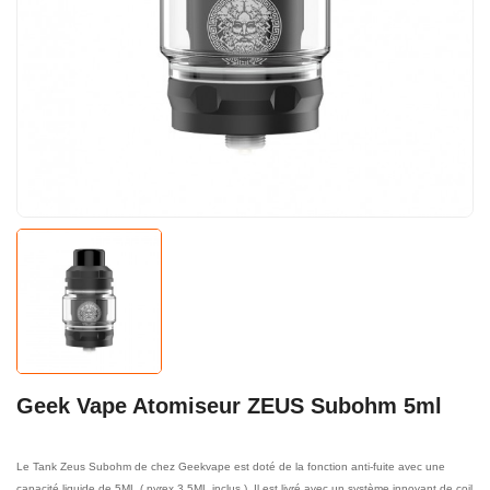
Geek Vape Atomiseur ZEUS Subohm 5ml
Le Tank Zeus Subohm de chez Geekvape est doté de la fonction anti-fuite avec une
capacité liquide de 5ML ( pyrex 3.5ML inclus ). Il est livré avec un système innovant de coil