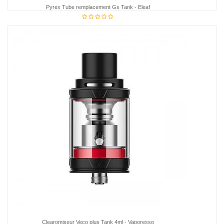
Pyrex Tube remplacement Gs Tank - Eleaf
7,95 €
Clearomiseur Veco plus Tank 4ml - Vaporesso