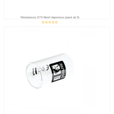
Résistances GTX Mesh Vaporesso (pack de 5)
14,90 €