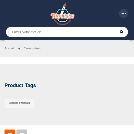
more_horiz
Accueil
Clearomiseur
Product Tags
Eliquide Francais