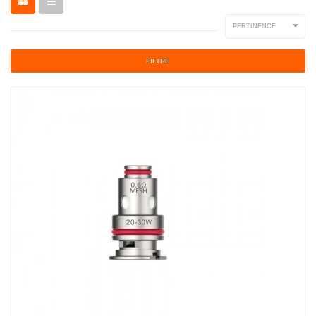

PERTINENCE
FILTRE