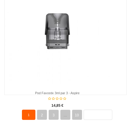
Pod Favostix 3ml par 3 - Aspire
14,85 €
1
2
3
…
10
PROCHAIN