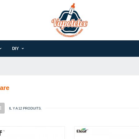
DIY
are
IL Y A 12 PRODUITS.