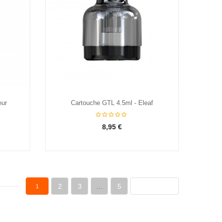
eur
Cartouche GTL 4.5ml - Eleaf
8,95 €
2
3
…
5
1
PROCHAIN