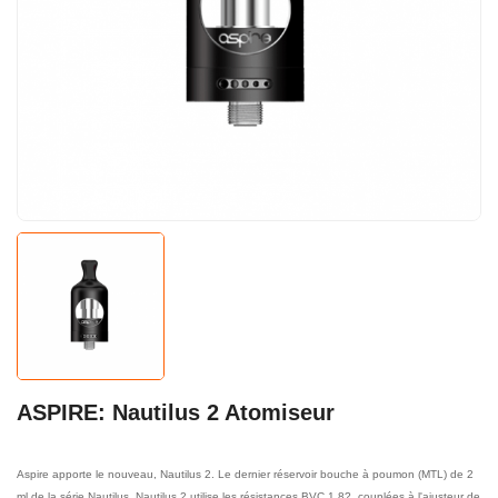
ASPIRE: Nautilus 2 Atomiseur
Aspire apporte le nouveau, Nautilus 2. Le dernier réservoir bouche à poumon (MTL) de 2
ml de la série Nautilus. Nautilus 2 utilise les résistances BVC 1,8?, couplées à l'ajusteur de