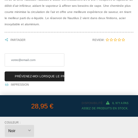
débit d'air inférieur, aidant le vapoteur à affiner ses besoins de vape. Une cheminée plus
courte minimise la circulation de l'air et offre une meilleure expérience de saveur, en tirant
le meilleur parti du e-liquide. Le réservoir de Nautilus 2 vient dans deux finitions, acier
inoxydable et aluminium.
REVIEW:
PARTAGER
PRÉVENEZ-MOI LORSQUE LE PRODUIT EST DISPONIBLE
IMPRESSION
DISPONIBILITÉ:
IL N'Y A PAS
28,95 €
ASSEZ DE PRODUITS EN STOCK.
COULEUR :