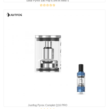
Eleaf Pyrex Ello Pop 6.5ml et Melo 5
2,81 €
Justfog Pyrex Complet Q16 PRO