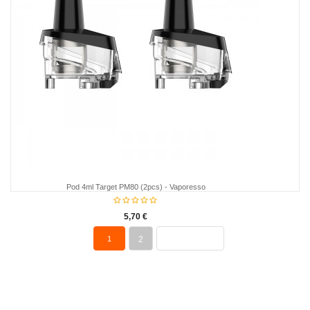
Pod 4ml Target PM80 (2pcs) - Vaporesso
5,70 €
1
2
PROCHAIN