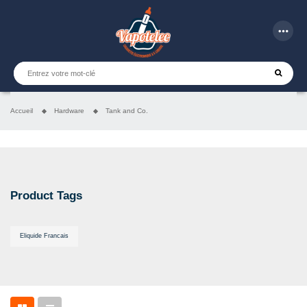
more_horiz
Accueil
Hardware
Tank and Co.
Product Tags
Eliquide Francais