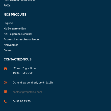
Formulaire de rétractation
FAQs
NOS PRODUITS
Eliquide
Kit E-cigarette Box
Kit E-cigarette Débutant
Accessoires et clearomiseurs
Nouveautés
Divers
CONTACTEZ-NOUS
62, rue Roger Brun
13005 - Marseille
Du lundi au vendredi, de 9h à 18h
contact@vapotelec.com
04 91 83 13 70