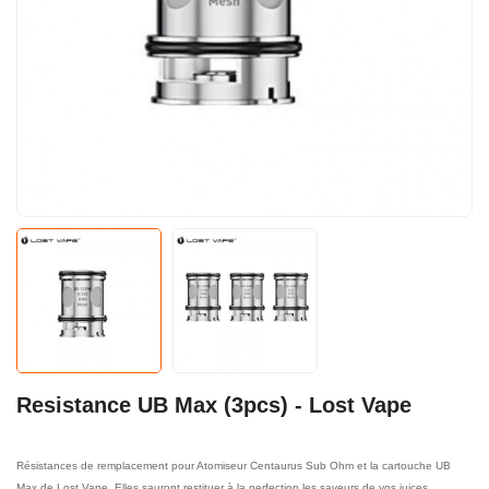
Resistance UB Max (3pcs) - Lost Vape
Résistances de remplacement pour Atomiseur Centaurus Sub Ohm et la cartouche UB
Max de Lost Vape. Elles sauront restituer à la perfection les saveurs de vos juices