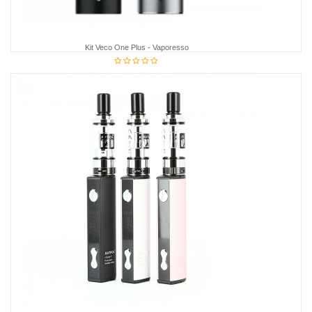
Kit Veco One Plus - Vaporesso
38,75 €