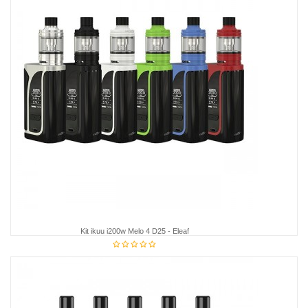
Kit ikuu i200w Melo 4 D25 - Eleaf
68,95 €