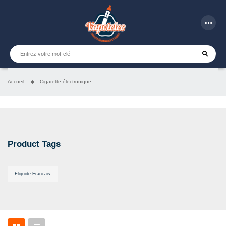
more_horiz
Accueil
Cigarette électronique
Product Tags
Eliquide Francais