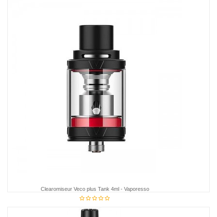
17,95 €
Clearomiseur Veco plus Tank 4ml - Vaporesso
19,75 €