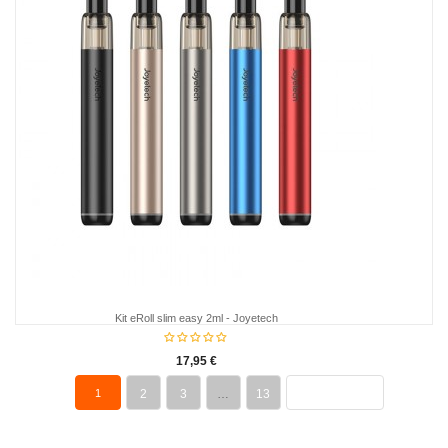
Kit eRoll slim easy 2ml - Joyetech
17,95 €
1
2
3
…
13
PROCHAIN