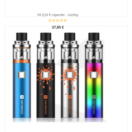
Kit Q16 E-cigarette - Justfog
37,85 €