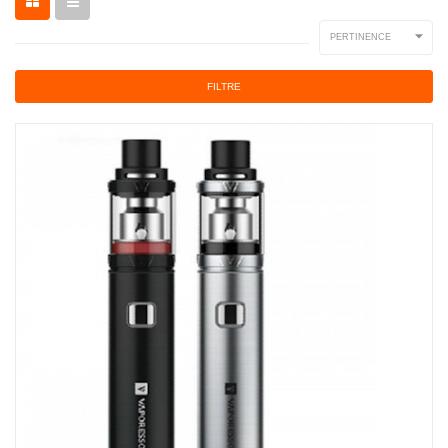

PERTINENCE
FILTRE