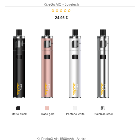
Kit eGo AIO - Joyetech
24,95 €
Kit PockeX Aio 1500mAh - Aspire