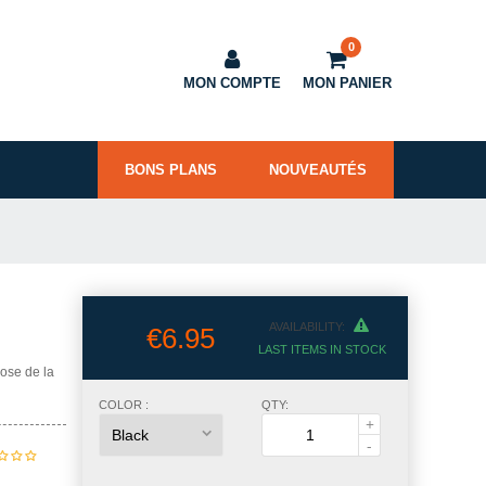
0
MON COMPTE
MON PANIER
BONS PLANS
NOUVEAUTÉS
AVAILABILITY:
€6.95
LAST ITEMS IN STOCK
ose de la
COLOR :
QTY: