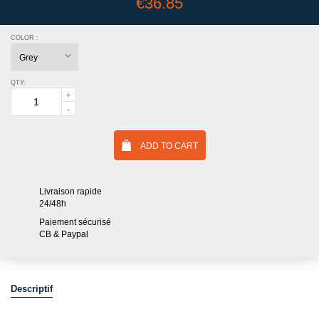
€36.85
COLOR :
QTY:
ADD TO CART
Livraison rapide
24/48h
Paiement sécurisé
CB & Paypal
Descriptif