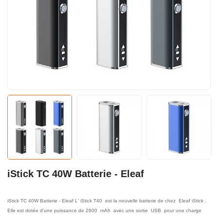
iStick TC 40W Batterie - Eleaf
iStick TC 40W Batterie - Eleaf L' iStick T40 est la nouvelle batterie de chez Eleaf iStick .
Elle est dotée d'une puissance de 2600 mAh avec une sortie USB pour une charge