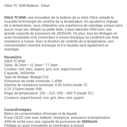
iStick TC 40W Batterie - Eleaf
iStick TC40W
, une innovation de la batterie de la série iStick, adopte la
nouvelle technologie de contrôle de la température. En ajustant le réglage
de la température, vous obtiendrez une expérience de vapotage unique sans
aucun coup sec. Malgré sa petite taille, il peut atteindre 40W avec une
grande capacité de puissance de 2600mAh. De plus, tous les filetages en
acier inoxydable et le connecteur à ressort élastique lui confèrent une forte
résistance à l'usure. Avec la fonction de contrôle de la température, une
consommation moindre d’énergie et d’e-liquides sera également un
avantage.
Paramètre
iStick TC40W:
Taille: 36.2mm * 22.3mm * 77.3mm
Couleur: noir, bleu, argent, gris, noir, argent brossé
Capacité: 2600mAh
Type de filetage: filetage 510
Puissance de sortie nominale: 1-40W
Gamme de résistance nominale: 0.05-1ohm (mode TC
0.15-3.5ohm (mode VW)
Plage de température: 100
－
315 / 200
－
600 ℉ (mode TC)
Couleurs: argent brossé, noir, gris, bleu, noir, argent
Caractéristiques
Moins de consommation d'énergie et de liquide
Écran OLED clair avec batterie, résistance, puissance et température
40W de sortie avec une capacité de puissance de
2600mAh
Filetage en acier inoxydable et connecteur à ressort