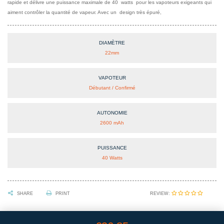
rapide et délivre une puissance maximale de 40 watts pour les vapoteurs exigeants qui
aiment contrôler la quantité de vapeur. Avec un design très épuré,
DIAMÈTRE
22mm
VAPOTEUR
Débutant / Confirmé
AUTONOMIE
2600 mAh
PUISSANCE
40 Watts
REVIEW:
SHARE
PRINT