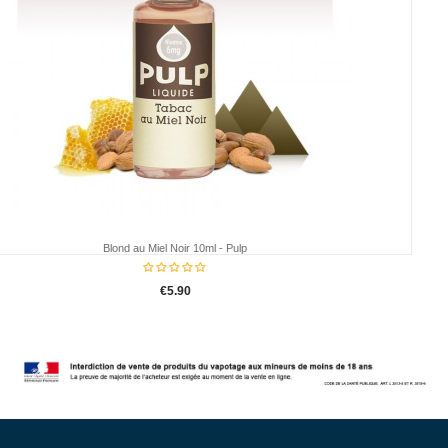
Acier
Red
Black
Clearomiseur Melo 4 - 22mm -Eleaf
€16.95