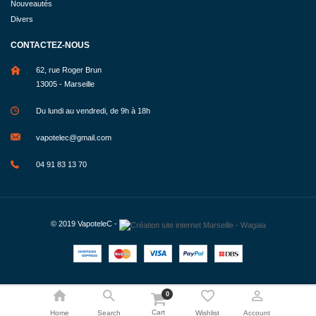
Nouveautés
Divers
CONTACTEZ-NOUS
62, rue Roger Brun
13005 - Marseille
Du lundi au vendredi, de 9h à 18h
vapotelec@gmail.com
04 91 83 13 70
© 2019
VapoteleC
-
0
Cart
Home
Search
Wishlist
Account