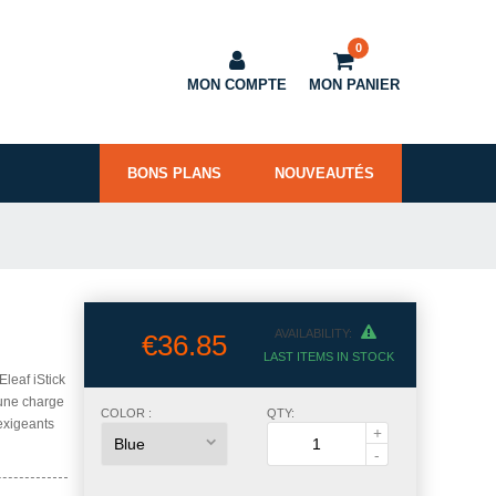
0
MON COMPTE
MON PANIER
BONS PLANS
NOUVEAUTÉS
AVAILABILITY:
€36.85
LAST ITEMS IN STOCK
Eleaf iStick
une charge
COLOR :
QTY:
exigeants