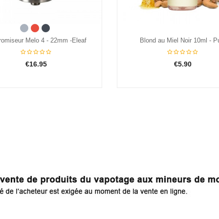
Acier
Red
Black
ond au Miel Noir 10ml - Pulp
Clearomiseur Melo 4 - 22mm -
€5.90
€16.95