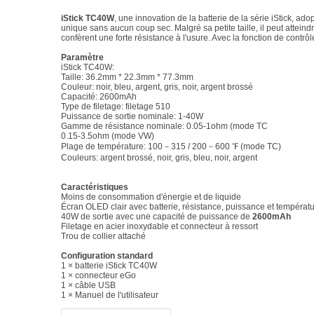
iStick TC40W
, une innovation de la batterie de la série iStick, 
unique sans aucun coup sec. Malgré sa petite taille, il peut attei
confèrent une forte résistance à l'usure. Avec la fonction de con
Paramètre
iStick TC40W:
Taille: 36.2mm * 22.3mm * 77.3mm
Couleur: noir, bleu, argent, gris, noir, argent brossé
Capacité: 2600mAh
Type de filetage: filetage 510
Puissance de sortie nominale: 1-40W
Gamme de résistance nominale: 0.05-1ohm (mode TC
0.15-3.5ohm (mode VW)
Plage de température: 100
－
315 / 200
－
600 ℉ (mode TC)
Couleurs: argent brossé, noir, gris, bleu, noir, argent
Caractéristiques
Moins de consommation d'énergie et de liquide
Écran OLED clair avec batterie, résistance, puissance et températ
40W de sortie avec une capacité de puissance de
2600mAh
Filetage en acier inoxydable et connecteur à ressort
Trou de collier attaché
Configuration standard
1 × batterie iStick TC40W
1 × connecteur eGo
1 × câble USB
1 × Manuel de l'utilisateur