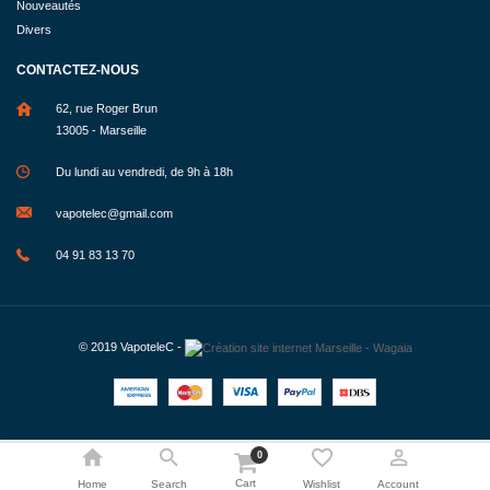
Nouveautés
Divers
CONTACTEZ-NOUS
62, rue Roger Brun
13005 - Marseille
Du lundi au vendredi, de 9h à 18h
vapotelec@gmail.com
04 91 83 13 70
© 2019
VapoteleC
-
0
Cart
Home
Search
Wishlist
Account