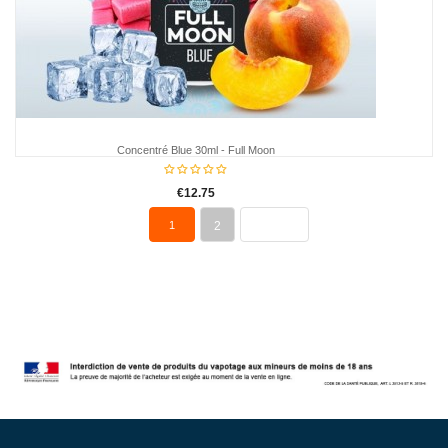
Concentré Blue 30ml - Full Moon
€12.75
1
2
NEXT